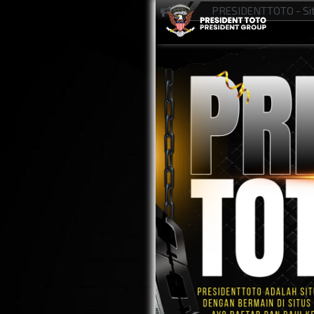
PRESIDENTTOTO - Situs B