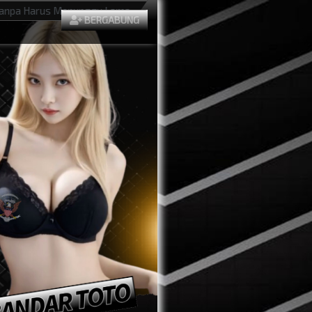
npa Harus Menunggu Lama
BERGABUNG