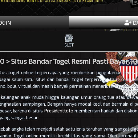
OGIN
D
SLOT
> Situs Bandar Togel Resmi Pasti Bayar 1
itus togel online terpercaya yang menberikan pengalaman bermai
bagai salah satu situs dan bandar togel terpercaya, kami menye
sino, bola, virtual dan masih banyak permainan menarik lainnya.
dari kalangan anak muda hingga kalangan umur orang tua atau de
nghasilan sampingan, Dengan hanya modal kecil dan bermain di p
esar, karena di situs
Presidenttoto
memberikan hadiah dan diskon
yang sangat besar.
bak angka telah menjadi salah satu jenis taruhan yang sangat dige
ndar Togel online memiliki kredibilitas yang sama. Oleh karena it